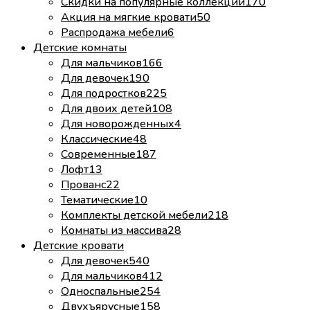
Скидки на популярные коллекции
170
Акция на мягкие кровати
50
Распродажа мебели
6
Детские комнаты
Для мальчиков
166
Для девочек
190
Для подростков
225
Для двоих детей
108
Для новорожденных
4
Классические
48
Современные
187
Лофт
13
Прованс
22
Тематические
10
Комплекты детской мебели
218
Комнаты из массива
28
Детские кровати
Для девочек
540
Для мальчиков
412
Односпальные
254
Двухъярусные
158