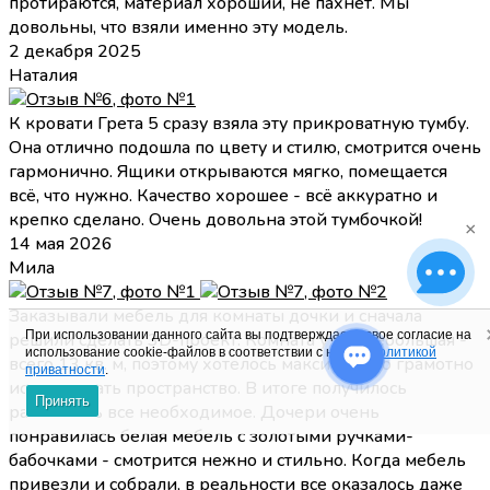
протираются, материал хороший, не пахнет. Мы
довольны, что взяли именно эту модель.
2 декабря 2025
Наталия
К кровати Грета 5 сразу взяла эту прикроватную тумбу.
Она отлично подошла по цвету и стилю, смотрится очень
гармонично. Ящики открываются мягко, помещается
всё, что нужно. Качество хорошее - всё аккуратно и
крепко сделано. Очень довольна этой тумбочкой!
×
14 мая 2026
Мила
Заказывали мебель для комнаты дочки и сначала
При использовании данного сайта вы подтверждаете свое согласие на
решили сделать 3D-проект. Комната у нас небольшая -
использование cookie-файлов в соответствии с нашей
политикой
всего 13 кв. м, поэтому хотелось максимально грамотно
приватности
.
использовать пространство. В итоге получилось
Принять
разместить все необходимое. Дочери очень
понравилась белая мебель с золотыми ручками-
бабочками - смотрится нежно и стильно. Когда мебель
привезли и собрали, в реальности все оказалось даже