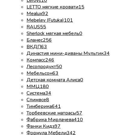
Leroys
10
LETTO мягкие кровати
15
Mealux
92
Mebelev (Futuka)
101
RAUS
55
Sherlock мягкая мебель
0
Бланес
256
ВКДП
63
Династия мини-диваны Мультик
34
Компасс
246
Лесопродукт
50
Мебельсон
63
Детская комната Алиса
0
ММЦ
180
Система
34
Спимвсе
8
Тимберика
641
Торбеевские матрасы
57
Фабрика Мирлачева
410
Фанки Кидз
97
Формула Мебели
342