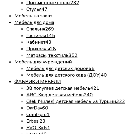
Письменные столы
232
Стулья
47
Мебель на заказ
Мебель для дома
Спальня
269
Гостиная
145
Кабинет
43
Прихожая
28
Матрасы, текстиль
352
Мебель для учреждений
Мебель для детских домов
65
Мебель для детского сада (ДОУ)
40
ФАБРИКИ МЕБЕЛИ
38 попугаев детская мебель
421
ABC-King детская мебель
240
Cilek (Чилек) детская мебель из Турции
322
DarDav
60
Comf-pro
1
Erbesi
23
EVO-Kids
1