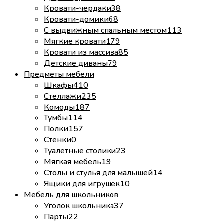
Кровати-чердаки
38
Кровати-домики
68
С выдвижным спальным местом
113
Мягкие кровати
179
Кровати из массива
85
Детские диваны
79
Предметы мебели
Шкафы
410
Стеллажи
235
Комоды
187
Тумбы
114
Полки
157
Стенки
0
Туалетные столики
23
Мягкая мебель
19
Столы и стулья для малышей
14
Ящики для игрушек
10
Мебель для школьников
Уголок школьника
37
Парты
22