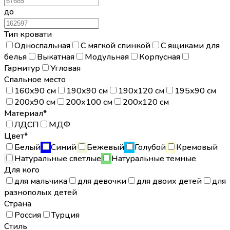
до
Тип кровати
Односпальная
С мягкой спинкой
С ящиками для
белья
Выкатная
Модульная
Корпусная
Гарнитур
Угловая
Спальное место
160х90 см
190х90 см
190x120 см
195х90 см
200x90 см
200х100 см
200x120 см
Материал*
ЛДСП
МДФ
Цвет*
Белый
Синий
Бежевый
Голубой
Кремовый
Натуральные светлые
Натуральные темные
Для кого
для мальчика
для девочки
для двоих детей
для
разнополых детей
Страна
Россия
Турция
Стиль