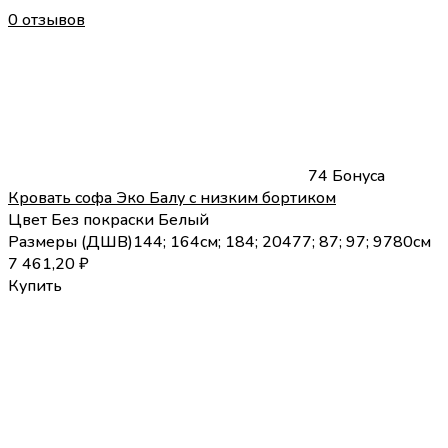
0 отзывов
74 Бонуса
Кровать софа Эко Балу с низким бортиком
Цвет
Без покраски
Белый
Размеры (
Д
Ш
В
)
144; 164см; 184; 204
77; 87; 97; 97
80
см
7 461,20
₽
Купить