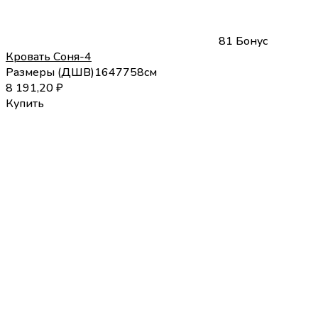
81 Бонус
Кровать Соня-4
Размеры (
Д
Ш
В
)
164
77
58
см
8 191,20
₽
Купить