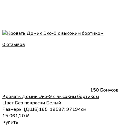
0 отзывов
150 Бонусов
Кровать Домик Эко-9 с высоким бортиком
Цвет
Без покраски
Белый
Размеры (
Д
Ш
В
)
165; 185
87; 97
194
см
15 061,20
₽
Купить