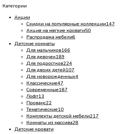
Категории
Акции
Скидки на популярные коллекции
147
Акция на мягкие кровати
50
Распродажа мебели
6
Детские комнаты
Для мальчиков
166
Для девочек
189
Для подростков
224
Для двоих детей
107
Для новорожденных
4
Классические
47
Современные
187
Лофт
13
Прованс
22
Тематические
10
Комплекты детской мебели
217
Комнаты из массива
28
Детские кровати