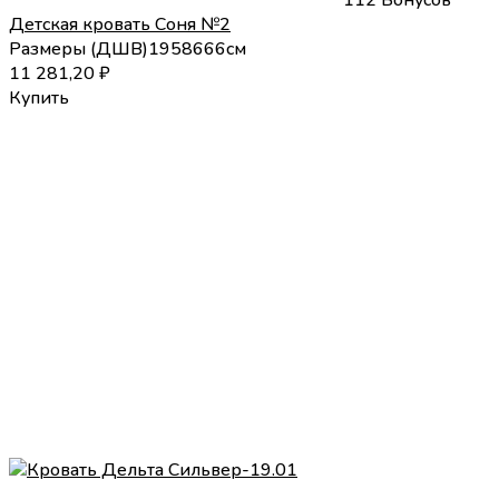
Детская кровать Соня №2
Размеры (
Д
Ш
В
)
195
86
66
см
11 281,20
₽
Купить