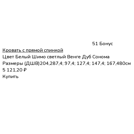
51 Бонус
Кровать с прямой спинкой
Цвет
Белый
Шимо светлый
Венге
Дуб Сонома
Размеры (
Д
Ш
В
)
204,2
87,4; 97,4; 127,4; 147,4; 167,4
80
см
5 121,20
₽
Купить