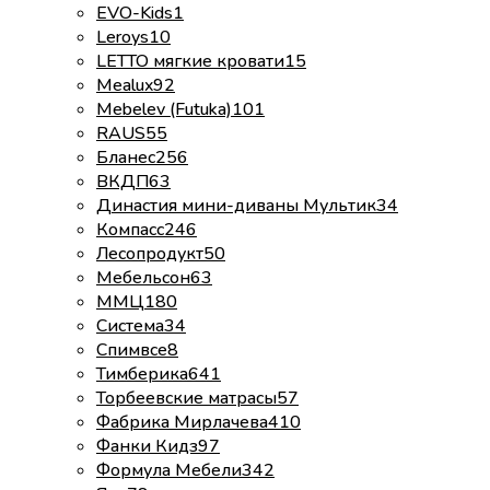
EVO-Kids
1
Leroys
10
LETTO мягкие кровати
15
Mealux
92
Mebelev (Futuka)
101
RAUS
55
Бланес
256
ВКДП
63
Династия мини-диваны Мультик
34
Компасс
246
Лесопродукт
50
Мебельсон
63
ММЦ
180
Система
34
Спимвсе
8
Тимберика
641
Торбеевские матрасы
57
Фабрика Мирлачева
410
Фанки Кидз
97
Формула Мебели
342