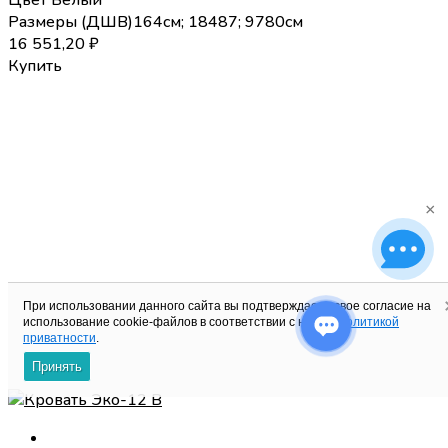
Размеры (
Д
Ш
В
)
164см; 184
87; 97
80
см
16 551,20
₽
Купить
×
При использовании данного сайта вы подтверждаете свое согласие на
использование cookie-файлов в соответствии с нашей
политикой
приватности
.
Принять