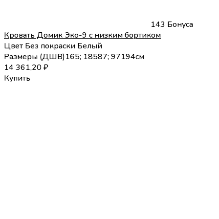
143 Бонуса
Кровать Домик Эко-9 с низким бортиком
Цвет
Без покраски
Белый
Размеры (
Д
Ш
В
)
165; 185
87; 97
194
см
14 361,20
₽
Купить