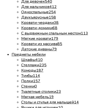
Для девочек
540
Для мальчиков
412
Односпальные
254
Двухъярусные
158
Кровати-чердаки
38
Кровати-домики
68
С выдвижным спальным местом
113
Мягкие кровати
179
Кровати из массива
85
Детские диваны
79
Предметы мебели
Шкафы
410
Стеллажи
235
Комоды
187
Тумбы
114
Полки
157
Стенки
0
Туалетные столики
23
Мягкая мебель
19
Столы и стулья для малышей
14
Ящики для игрушек
10