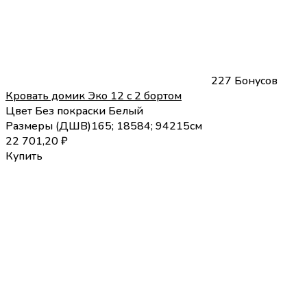
227 Бонусов
Кровать домик Эко 12 с 2 бортом
Цвет
Без покраски
Белый
Размеры (
Д
Ш
В
)
165; 185
84; 94
215
см
22 701,20
₽
Купить