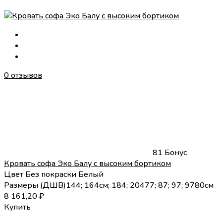
0 отзывов
81 Бонус
Кровать софа Эко Балу с высоким бортиком
Цвет
Без покраски
Белый
Размеры (
Д
Ш
В
)
144; 164см; 184; 204
77; 87; 97; 97
80
см
8 161,20
₽
Купить