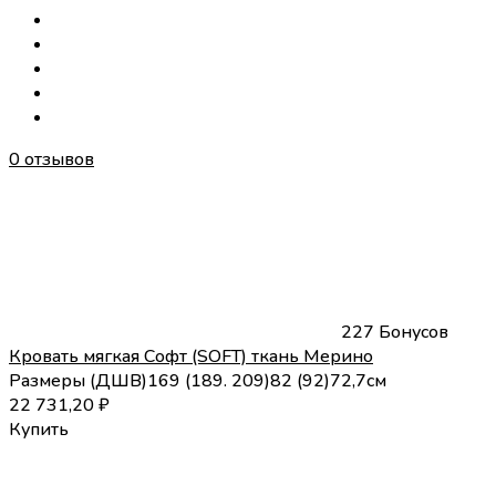
0 отзывов
227 Бонусов
Кровать мягкая Софт (SOFT) ткань Мерино
Размеры (
Д
Ш
В
)
169 (189. 209)
82 (92)
72,7
см
22 731,20
₽
Купить