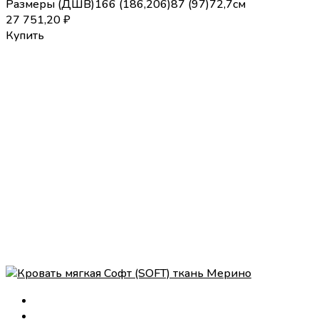
Размеры (
Д
Ш
В
)
166 (186,206)
87 (97)
72,7
см
27 751,20
₽
Купить