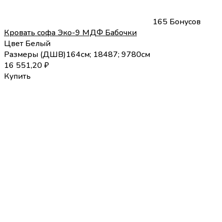
165 Бонусов
Кровать софа Эко-9 МДФ Бабочки
Цвет
Белый
Размеры (
Д
Ш
В
)
164см; 184
87; 97
80
см
16 551,20
₽
Купить