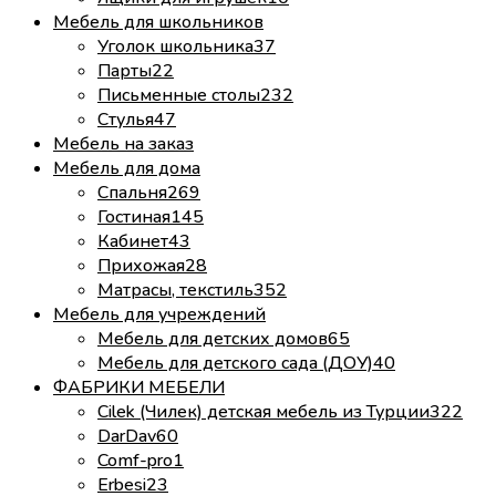
Мебель для школьников
Уголок школьника
37
Парты
22
Письменные столы
232
Стулья
47
Мебель на заказ
Мебель для дома
Спальня
269
Гостиная
145
Кабинет
43
Прихожая
28
Матрасы, текстиль
352
Мебель для учреждений
Мебель для детских домов
65
Мебель для детского сада (ДОУ)
40
ФАБРИКИ МЕБЕЛИ
Cilek (Чилек) детская мебель из Турции
322
DarDav
60
Comf-pro
1
Erbesi
23