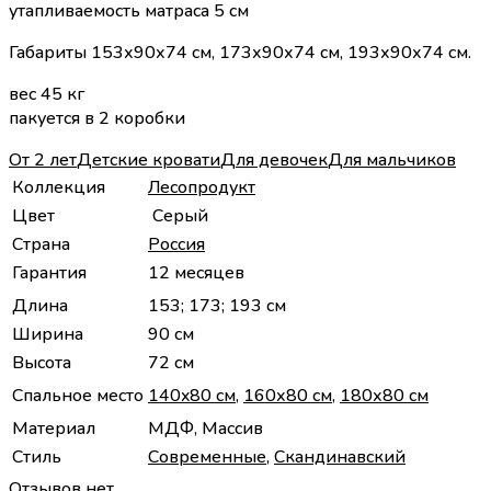
утапливаемость матраса 5 см
Габариты 153х90х74 см, 173х90х74 см, 193х90х74 см.
вес 45 кг
пакуется в 2 коробки
От 2 лет
Детские кровати
Для девочек
Для мальчиков
Коллекция
Лесопродукт
Цвет
Серый
Страна
Россия
Гарантия
12 месяцев
Длина
153; 173; 193 см
Ширина
90 см
Высота
72 см
Спальное место
140x80 см
,
160х80 см
,
180х80 см
Материал
МДФ, Массив
Стиль
Современные
,
Скандинавский
Отзывов нет