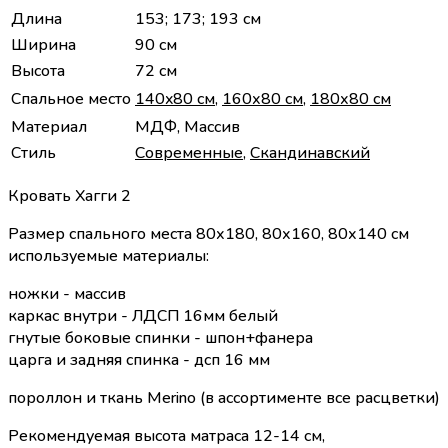
Длина
153; 173; 193 см
Ширина
90 см
Высота
72 см
Спальное место
140x80 см
,
160х80 см
,
180х80 см
Материал
МДФ, Массив
Стиль
Современные
,
Скандинавский
Кровать Хагги 2
Размер спального места 80х180, 80х160, 80х140 см
используемые материалы:
ножки - массив
каркас внутри - ЛДСП 16мм белый
гнутые боковые спинки - шпон+фанера
царга и задняя спинка - дсп 16 мм
пороллон и ткань Merino (в ассортименте все расцветки)
Рекомендуемая высота матраса 12-14 см,