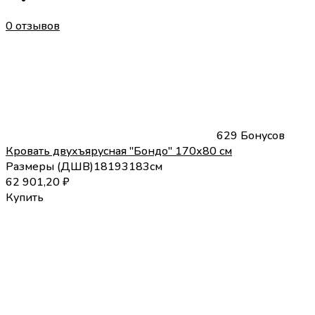
0 отзывов
629 Бонусов
Кровать двухъярусная "Бондо" 170х80 см
Размеры (
Д
Ш
В
)
181
93
183
см
62 901,20
₽
Купить