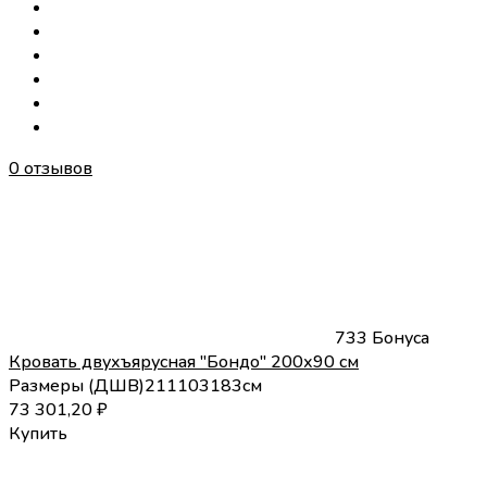
0 отзывов
733 Бонуса
Кровать двухъярусная "Бондо" 200х90 см
Размеры (
Д
Ш
В
)
211
103
183
см
73 301,20
₽
Купить