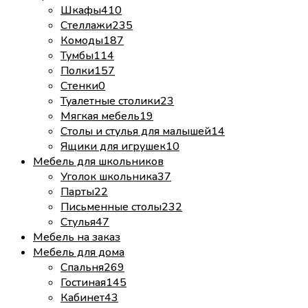
Шкафы
410
Стеллажи
235
Комоды
187
Тумбы
114
Полки
157
Стенки
0
Туалетные столики
23
Мягкая мебель
19
Столы и стулья для малышей
14
Ящики для игрушек
10
Мебель для школьников
Уголок школьника
37
Парты
22
Письменные столы
232
Стулья
47
Мебель на заказ
Мебель для дома
Спальня
269
Гостиная
145
Кабинет
43