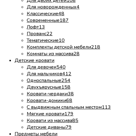
Для двоих детей
108
Для новорожденных
4
Классические
48
Современные
187
Лофт
13
Прованс
22
Тематические
10
Комплекты детской мебели
218
Комнаты из массива
28
Детские кровати
Для девочек
540
Для мальчиков
412
Односпальные
254
Двухъярусные
158
Кровати-чердаки
38
Кровати-домики
68
С выдвижным спальным местом
113
Мягкие кровати
179
Кровати из массива
85
Детские диваны
79
Предметы мебели