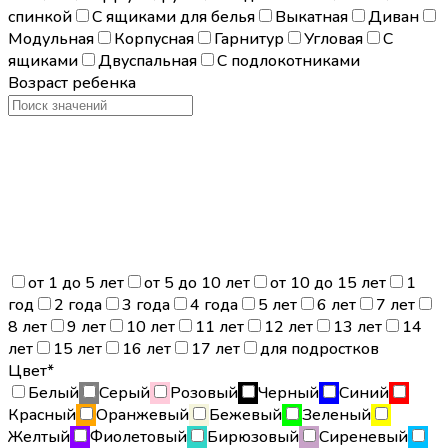
спинкой
С ящиками для белья
Выкатная
Диван
Модульная
Корпусная
Гарнитур
Угловая
С
ящиками
Двуспальная
С подлокотниками
Возраст ребенка
от 1 до 5 лет
от 5 до 10 лет
от 10 до 15 лет
1
год
2 года
3 года
4 года
5 лет
6 лет
7 лет
8 лет
9 лет
10 лет
11 лет
12 лет
13 лет
14
лет
15 лет
16 лет
17 лет
для подростков
Цвет*
Белый
Серый
Розовый
Черный
Синий
Красный
Оранжевый
Бежевый
Зеленый
Желтый
Фиолетовый
Бирюзовый
Сиреневый