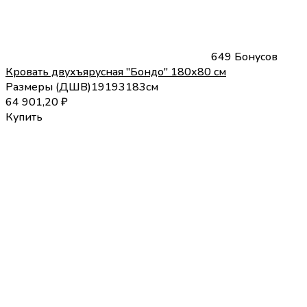
649 Бонусов
Кровать двухъярусная "Бондо" 180х80 см
Размеры (
Д
Ш
В
)
191
93
183
см
64 901,20
₽
Купить