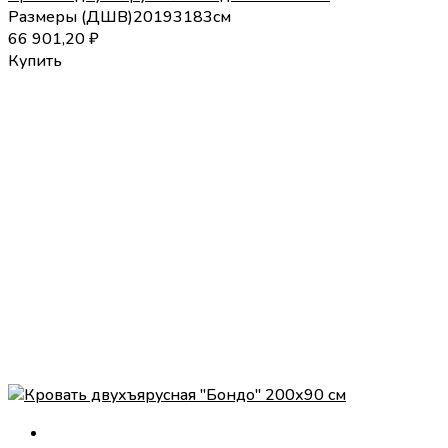
Размеры (
Д
Ш
В
)
201
93
183
см
66 901,20
₽
Купить