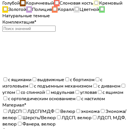
Голубой
Коричневый
Слоновая кость
Кремовый
Золотой
Полиция
Коралл
Цветной
Натуральные темные
Комплектация*
с ящиками
выдвижные
с бортиком
с
изголовьем
с подъемным механизмом
с диваном
углом
со спинкой
модульная
угловая
с ящиком
с ортопедическим основанием
с настилом
Материал*
ЛДСП
ЛДСП/МДФ
Велюр
экокожа
Экокожа/
велюр
Шерсть/Велюр
ЛДСП, велюр
ЛДСП, МДФ,
велюр
Фанера, велюр