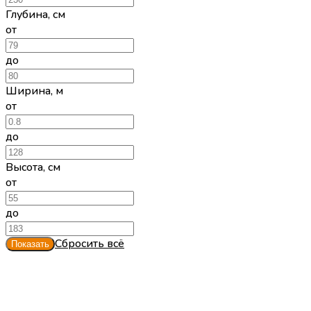
Глубина
,
см
от
до
Ширина
,
м
от
до
Высота
,
см
от
до
Сбросить всё