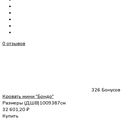
0 отзывов
326 Бонусов
Кровать мини "Бондо"
Размеры (
Д
Ш
В
)
100
93
87
см
32 601,20
₽
Купить