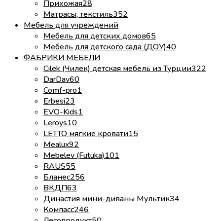
Прихожая
28
Матрасы, текстиль
352
Мебель для учреждений
Мебель для детских домов
65
Мебель для детского сада (ДОУ)
40
ФАБРИКИ МЕБЕЛИ
Cilek (Чилек) детская мебель из Турции
322
DarDav
60
Comf-pro
1
Erbesi
23
EVO-Kids
1
Leroys
10
LETTO мягкие кровати
15
Mealux
92
Mebelev (Futuka)
101
RAUS
55
Бланес
256
ВКДП
63
Династия мини-диваны Мультик
34
Компасс
246
Лесопродукт
50