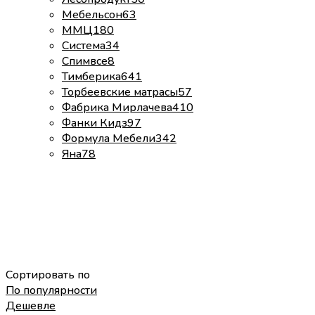
Мебельсон
63
ММЦ
180
Система
34
Спимвсе
8
Тимберика
641
Торбеевские матрасы
57
Фабрика Мирлачева
410
Фанки Кидз
97
Формула Мебели
342
Яна
78
Сортировать по
По популярности
Дешевле