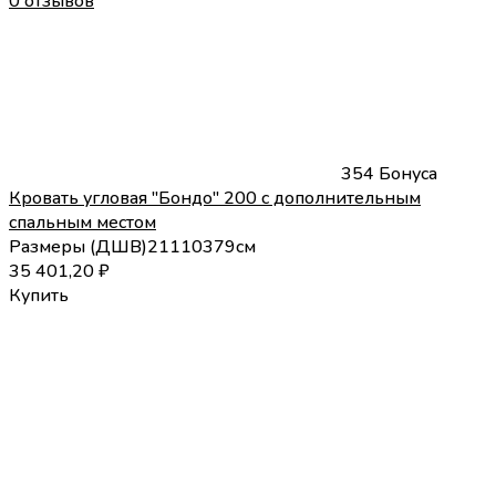
0 отзывов
354 Бонуса
Кровать угловая "Бондо" 200 с дополнительным
спальным местом
Размеры (
Д
Ш
В
)
211
103
79
см
35 401,20
₽
Купить