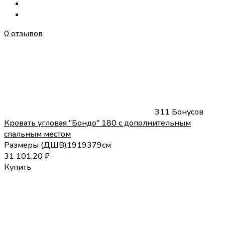
0 отзывов
311 Бонусов
Кровать угловая "Бондо" 180 с дополнительным
спальным местом
Размеры (
Д
Ш
В
)
191
93
79
см
31 101,20
₽
Купить